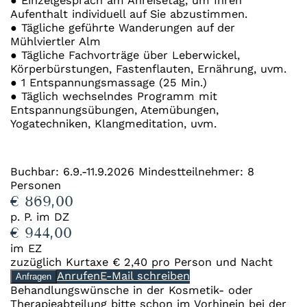
● Einzelgespräch am Anreisetag, um Ihren
Aufenthalt individuell auf Sie abzustimmen.
● Tägliche geführte Wanderungen auf der
Mühlviertler Alm
● Tägliche Fachvorträge über Leberwickel,
Körperbürstungen, Fastenflauten, Ernährung, uvm.
● 1 Entspannungsmassage (25 Min.)
● Täglich wechselndes Programm mit
Entspannungsübungen, Atemübungen,
Yogatechniken, Klangmeditation, uvm.
Buchbar: 6.9.-11.9.2026 Mindestteilnehmer: 8
Personen
€ 869,00
p. P. im DZ
€ 944,00
im EZ
zuzüglich Kurtaxe € 2,40 pro Person und Nacht
Anrufen
E-Mail schreiben
Anfragen
Behandlungswünsche in der Kosmetik- oder
Therapieabteilung bitte schon im Vorhinein bei der