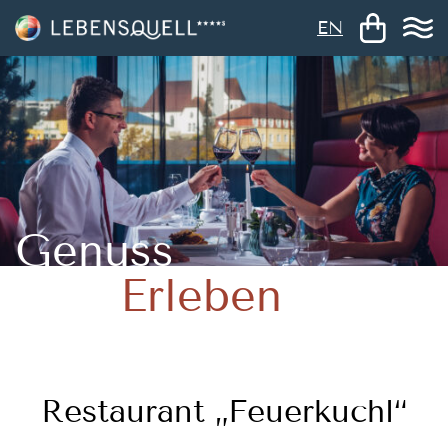
EN
Genuss
Erleben
Restaurant „Feuerkuchl“