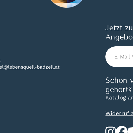
Jetzt z
Angebo
E-
Mail
5
*
tel@lebensquell-badzell.at
Schon v
gehört?
Katalog a
Widerruf 