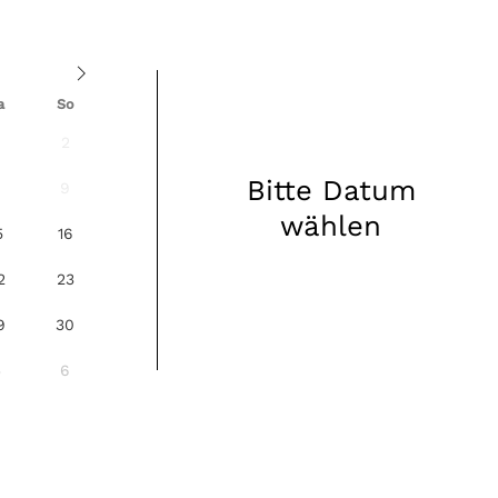
a
So
2
Bitte Datum
8
9
wählen
5
16
2
23
9
30
5
6