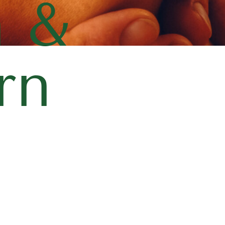
n &
rn