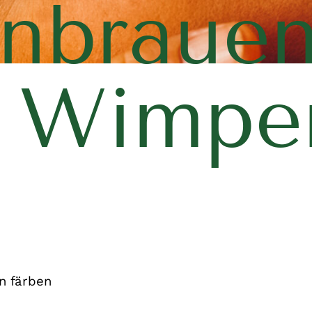
nbraue
Wimpe
n färben