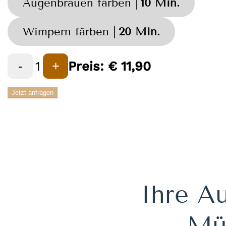
Augenbrauen färben
10 Min.
Wimpern färben
20 Min.
1
Preis:
€
11,90
-
+
Jetzt anfragen
Ihre Au
Müh