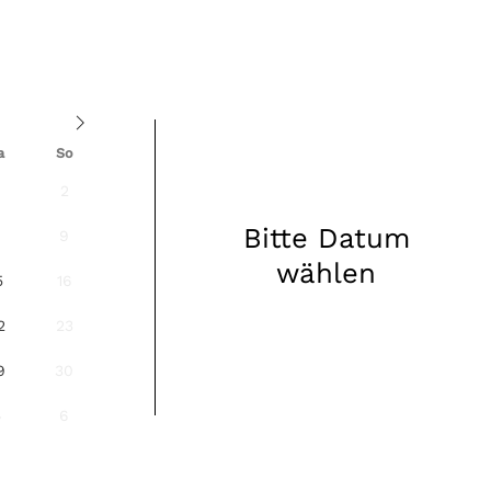
a
So
2
Bitte Datum
8
9
wählen
5
16
2
23
9
30
5
6