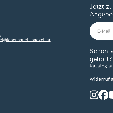
Jetzt z
Angebo
E-
Mail
5
*
tel@lebensquell-badzell.at
Schon v
gehört?
Katalog a
Widerruf 