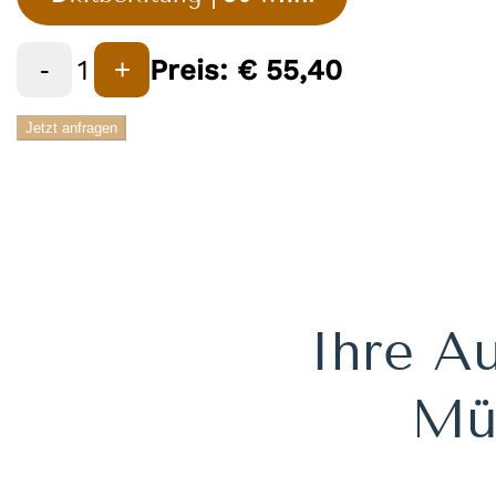
1
Preis:
€
55,40
-
+
Jetzt anfragen
Ihre Au
Müh