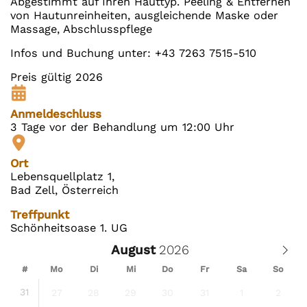
Abgestimmt auf Ihren Hauttyp. Peeling & Entfernen
von Hautunreinheiten, ausgleichende Maske oder
Massage, Abschlusspflege
Infos und Buchung unter: +43 7263 7515-510
Preis gültig 2026
Anmeldeschluss
3 Tage vor der Behandlung um 12:00 Uhr
Ort
Lebensquellplatz 1,
Bad Zell, Österreich
Treffpunkt
Schönheitsoase 1. UG
August
#
Mo
Di
Mi
Do
Fr
Sa
So
31
27
28
29
30
31
1
2