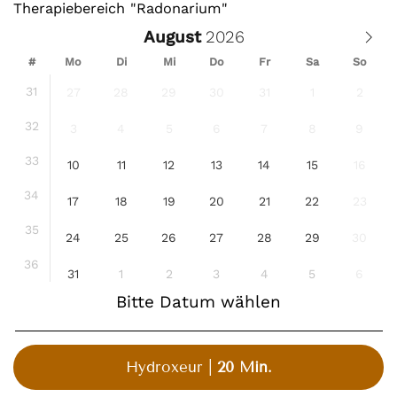
Therapiebereich "Radonarium"
August
#
Mo
Di
Mi
Do
Fr
Sa
So
31
27
28
29
30
31
1
2
32
3
4
5
6
7
8
9
33
10
11
12
13
14
15
16
34
17
18
19
20
21
22
23
35
24
25
26
27
28
29
30
36
31
1
2
3
4
5
6
Bitte Datum wählen
Hydroxeur
20 Min.