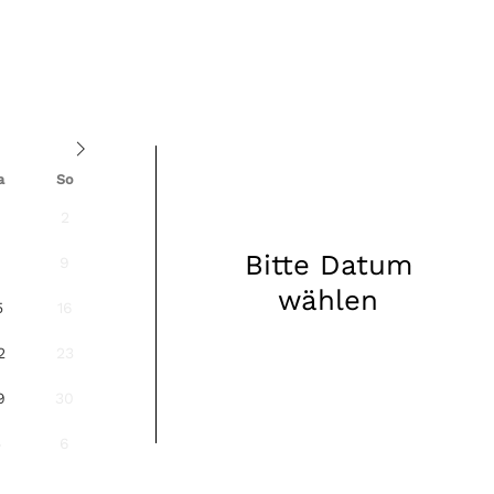
a
So
2
Bitte Datum
8
9
wählen
5
16
2
23
9
30
5
6