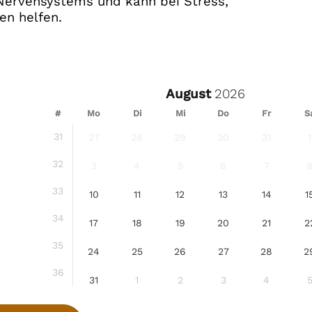
Nervensystems und kann bei Stress,
en helfen.
August
#
Mo
Di
Mi
Do
Fr
S
31
27
28
29
30
31
1
32
3
4
5
6
7
33
10
11
12
13
14
1
34
17
18
19
20
21
2
35
24
25
26
27
28
2
36
31
1
2
3
4