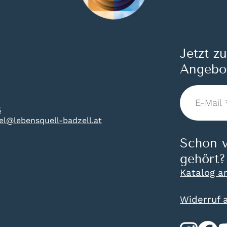
Jetzt z
Angebo
E-
Mail
5
*
tel@lebensquell-badzell.at
Schon v
gehört?
Katalog a
Widerruf 