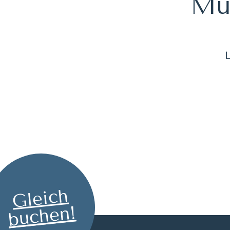
Müh
Gleich
buchen!