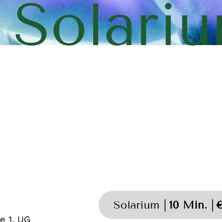
Solari
Solarium
10 Min.
€
e 1. UG