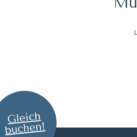
Müh
Gleich
buchen!