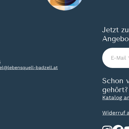
Jetzt z
Angebo
E-
Mail
5
*
tel@lebensquell-badzell.at
Schon v
gehört?
Katalog a
Widerruf 