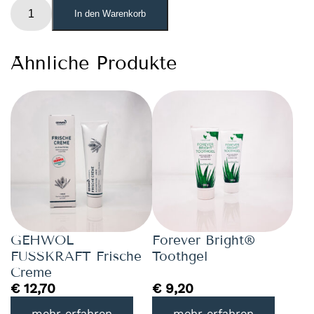
Forever
In den Warenkorb
Aloe
Lips™
Menge
Ähnliche Produkte
GEHWOL
Forever Bright®
FUSSKRAFT Frische
Toothgel
Creme
€
12,70
€
9,20
mehr erfahren
mehr erfahren