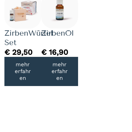
ZirbenWürfel
ZirbenÖl
Set
€
29,50
€
16,90
mehr
mehr
erfahr
erfahr
en
en