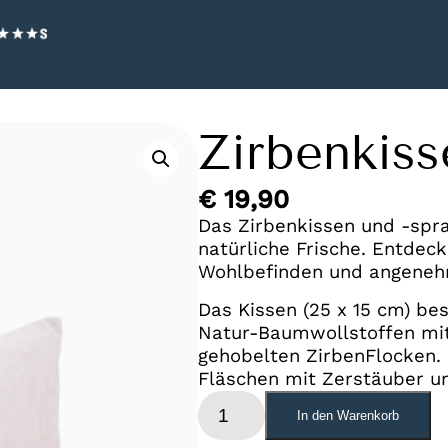
Zirbenkiss
€
19,90
Das Zirbenkissen und -spra
natürliche Frische. Entdeck
Wohlbefinden und angeneh
Das Kissen (25 x 15 cm) be
Natur-Baumwollstoffen mit 
gehobelten ZirbenFlocken.
Fläschen mit Zerstäuber un
Zirbenkissen
In den Warenkorb
und
-