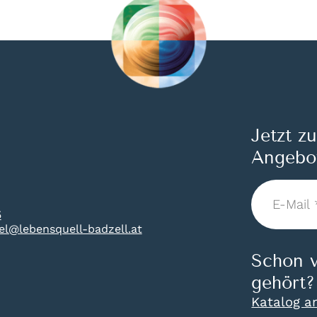
Jetzt z
Angebo
E-
Mail
5
*
tel@lebensquell-badzell.at
Schon v
gehört?
Katalog a