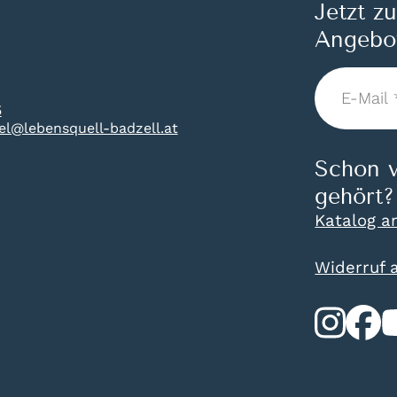
Jetzt z
Angebo
E-
Mail
5
*
tel@lebensquell-badzell.at
Schon v
gehört?
Katalog a
Widerruf 