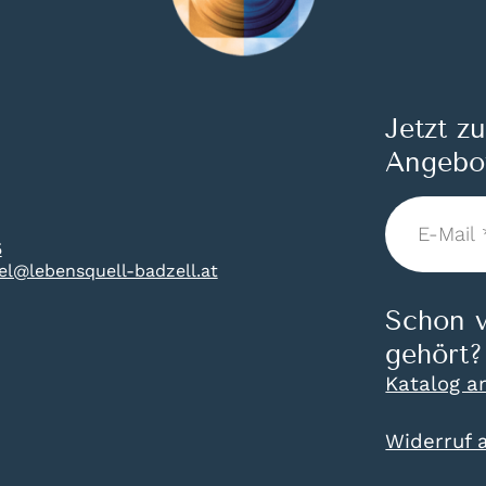
Jetzt z
Angebo
E-
Mail
5
*
tel@lebensquell-badzell.at
Schon v
gehört?
Katalog a
Widerruf 