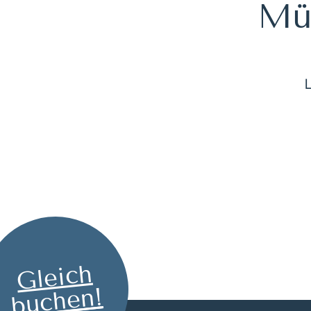
Müh
Gleich
buchen!