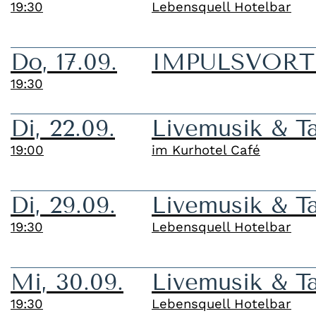
19:30
Lebensquell Hotelbar
Do, 17.09.
IMPULSVORTRA
19:30
Di, 22.09.
Livemusik & T
19:00
im Kurhotel Café
Di, 29.09.
Livemusik & T
19:30
Lebensquell Hotelbar
Mi, 30.09.
Livemusik & T
19:30
Lebensquell Hotelbar