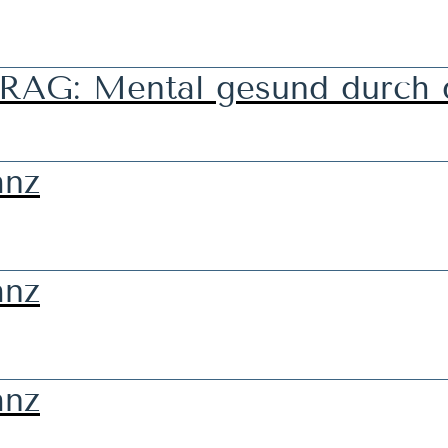
G: Mental gesund durch d
anz
anz
anz