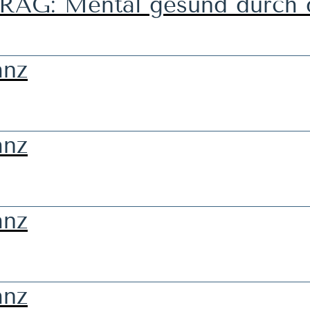
G: Mental gesund durch d
anz
anz
anz
anz