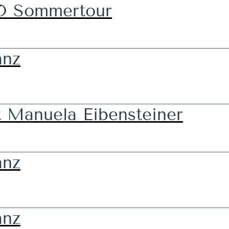
Ö Sommertour
anz
t Manuela Eibensteiner
anz
anz