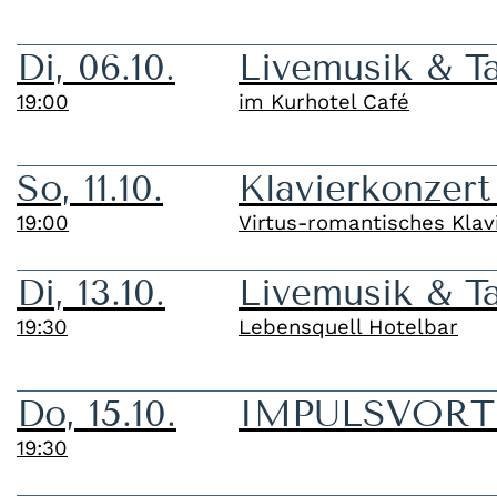
Di, 06.10.
Livemusik & T
19:00
im Kurhotel Café
So, 11.10.
Klavierkonzert
19:00
Virtus-romantisches Klav
Di, 13.10.
Livemusik & T
19:30
Lebensquell Hotelbar
Do, 15.10.
IMPULSVORTRA
19:30