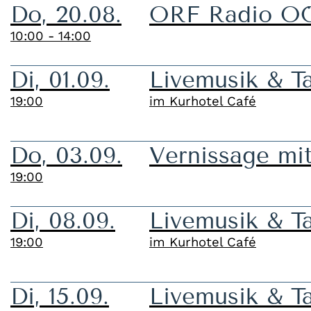
Do, 20.08.
ORF Radio O
10:00 - 14:00
Di, 01.09.
Livemusik & T
19:00
im Kurhotel Café
Do, 03.09.
Vernissage mi
19:00
Di, 08.09.
Livemusik & T
19:00
im Kurhotel Café
Di, 15.09.
Livemusik & T