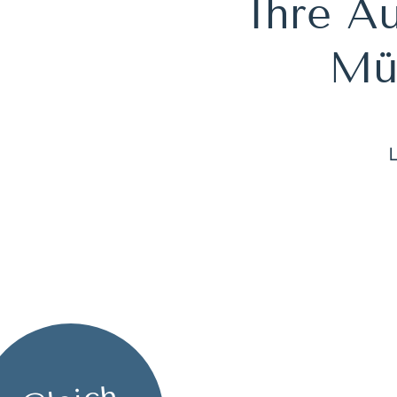
Ihre Au
Müh