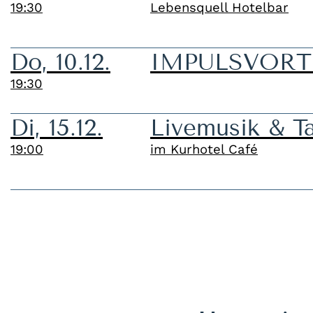
19:30
Lebensquell Hotelbar
Do, 10.12.
IMPULSVORTRA
19:30
Di, 15.12.
Livemusik & T
19:00
im Kurhotel Café