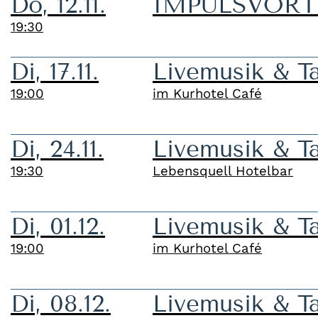
Do, 12.11.
IMPULSVORTRA
19:30
Di, 17.11.
Livemusik & T
19:00
im Kurhotel Café
Di, 24.11.
Livemusik & T
19:30
Lebensquell Hotelbar
Di, 01.12.
Livemusik & T
19:00
im Kurhotel Café
Di, 08.12.
Livemusik & T